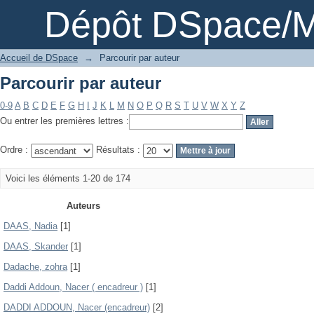
Parcourir par auteur
Dépôt DSpace/M
Accueil de DSpace
→
Parcourir par auteur
Parcourir par auteur
0-9
A
B
C
D
E
F
G
H
I
J
K
L
M
N
O
P
Q
R
S
T
U
V
W
X
Y
Z
Ou entrer les premières lettres :
Ordre :
Résultats :
Voici les éléments 1-20 de 174
Auteurs
DAAS, Nadia
[1]
DAAS, Skander
[1]
Dadache, zohra
[1]
Daddi Addoun, Nacer ( encadreur )
[1]
DADDI ADDOUN, Nacer (encadreur)
[2]