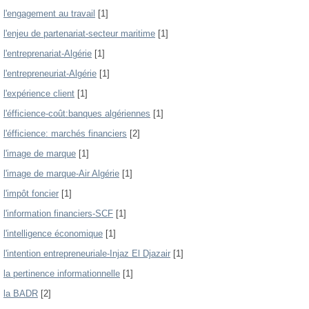
l'engagement au travail
[1]
l'enjeu de partenariat-secteur maritime
[1]
l'entreprenariat-Algérie
[1]
l'entrepreneuriat-Algérie
[1]
l'expérience client
[1]
l'éfficience-coût:banques algériennes
[1]
l'éfficience: marchés financiers
[2]
l'image de marque
[1]
l'image de marque-Air Algérie
[1]
l'impôt foncier
[1]
l'information financiers-SCF
[1]
l'intelligence économique
[1]
l'intention entrepreneuriale-Injaz El Djazair
[1]
la pertinence informationnelle
[1]
la BADR
[2]