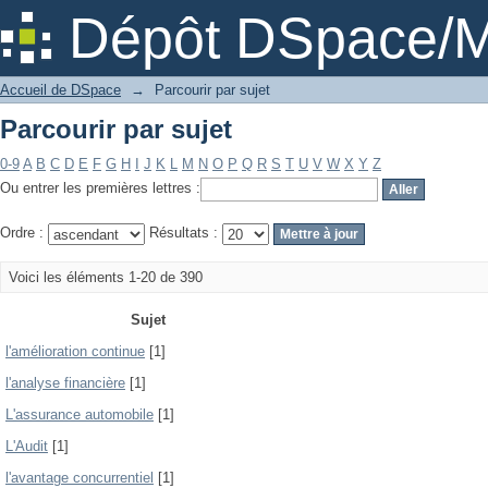
Parcourir par sujet
Dépôt DSpace/M
Accueil de DSpace
→
Parcourir par sujet
Parcourir par sujet
0-9
A
B
C
D
E
F
G
H
I
J
K
L
M
N
O
P
Q
R
S
T
U
V
W
X
Y
Z
Ou entrer les premières lettres :
Ordre :
Résultats :
Voici les éléments 1-20 de 390
Sujet
l'amélioration continue
[1]
l'analyse financière
[1]
L'assurance automobile
[1]
L'Audit
[1]
l'avantage concurrentiel
[1]