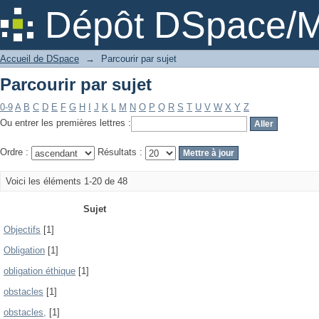
Parcourir par sujet
Dépôt DSpace/M
Accueil de DSpace
→
Parcourir par sujet
Parcourir par sujet
0-9
A
B
C
D
E
F
G
H
I
J
K
L
M
N
O
P
Q
R
S
T
U
V
W
X
Y
Z
Ou entrer les premières lettres :
Ordre :
Résultats :
Voici les éléments 1-20 de 48
Sujet
Objectifs
[1]
Obligation
[1]
obligation éthique
[1]
obstacles
[1]
obstacles,
[1]