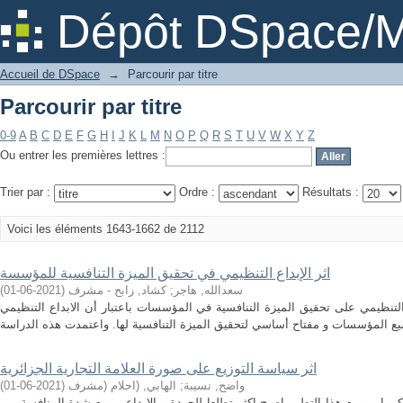
Parcourir par titre
Dépôt DSpace/M
Accueil de DSpace
→
Parcourir par titre
Parcourir par titre
0-9
A
B
C
D
E
F
G
H
I
J
K
L
M
N
O
P
Q
R
S
T
U
V
W
X
Y
Z
Ou entrer les premières lettres :
Trier par :
Ordre :
Résultats :
Voici les éléments 1643-1662 de 2112
اثر الإبداع التنظيمي في تحقيق الميزة التنافسية للمؤسسة
سعدالله, هاجر
;
كشاد, رابح - مشرف
(
2021-06-01
)
التنظيمي على تحقيق الميزة التنافسية في المؤسسات باعتبار أن الابداع التنظيمي
اثر سياسة التوزيع على صورة العلامة التجارية الجزائرية
واضح, نسيبة
;
الهابي, (احلام (مشرف
(
2021-06-01
)
را ، و مع هذا التطور اصبح اكثر تطلعا للجودة و الابداع ، ومع شدة المنافسة بين