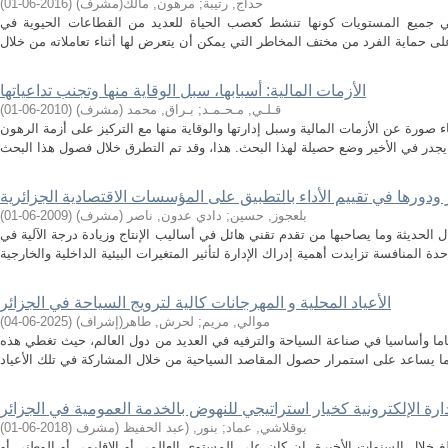
حداج, رتيبة
;
مرهون, مالك(مشرف)
(
2016-06-01
)
ي جميع المستويات كونها تنشط كعصب الحياة للعديد من القطاعات الحيوية في
الأزمات المالية: أسبابها، سبل الوقاية منها وتجنب تداعياتها
قـلـي, مـحـمـد
;
بـراق, محمد (مشرف)
(
2010-06-01
)
صورة عن الأزمات المالية وسبل إدارتها والوقاية منها مع التركيز على أزمة الرهون
 ودورها في تقييم الأداء بالتطبيق على المؤسسات الاقتصادية الجزائرية
بلعجوز, حسين
;
دادي عدون, ناصر (مشرف)
(
2009-06-01
)
الحديثة وما يصاحبها من تقدم تقني هائل في أساليب الإنتاج وزيادة درجة الآلية في
الأعياد المحلية و المهرجانات كالية لترويج السياحة في الجزائر
موالي, مريم
;
لحرش, طاهر(إشراف)
(
2025-06-04
)
هاما وأساسيا في صناعة السياحة والترفيه في العديد من دول العالم، حيث تغطي هذه
دارة الإلكترونية كخيار استراتيجي للنهوض بالخدمة العمومية في الجزائر
بوقلاشي, عماد
;
بنور, (عبد الحفيظ (مشرف
(
2018-06-01
)
بالغ خلال السنوات الأخيرة، إن كان على المستوى العالمي أو الإقليمي أو الوطني أو