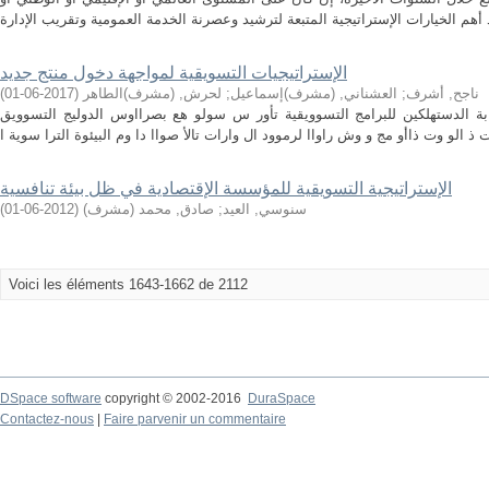
الإستراتيجيات التسويقية لمواجهة دخول منتج جديد
ناجح, أشرف
;
العشناني, (مشرف)إسماعيل
;
لحرش, (مشرف)الطاهر
(
2017-06-01
)
جابة الدستهلكين للبرامج التسوويقية تأور س سولو هع بصرااوس الدوليج التسوويق
الإستراتيجية التسويقية للمؤسسة الإقتصادية في ظل بيئة تنافسية
سنوسي, العيد
;
صادق, محمد (مشرف)
(
2012-06-01
)
Voici les éléments 1643-1662 de 2112
DSpace software
copyright © 2002-2016
DuraSpace
Contactez-nous
|
Faire parvenir un commentaire