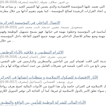
بن قدور, سلاف
;
شبيلة, (عائشة (مشرفة
(
2018-06-01
)
التي تعتمد عليها المؤسسة الاقتصادية والذي يضمن لها التسيير الجيد ، و يساعد هذا
الاتصال الداخلي في المؤسسة الجزائرية
مسعودي, نسيمة
;
مغنين, خديجة
;
ثابت, محمد ناصر
(
2015-06-01
)
 الأساسية في المؤسسة وخطوة مهمة في حياتها، فهو يسمح بتسهيل الوظيفة وفهم
همة وضع معالم للاتصال الداخلي هي مهمة جميع القوى الفاعلة داخل المؤسسة،
من خلال ...
الالتزام التنظيمي و علاقته بالأداء الوظيفي
تمزيني, بشرى
;
حجار, (غسان (مشرف
(
2018-06-01
)
لحديثة التي لاقت اهتمام كبير من الباحثين والمنظرين والدارسين في علم النفس،
الآثار الاقتصادية للصكوك الاسلامية و متطلبات إنشائها في الجزائر
تبري, يوسف
;
العشناني, (اسماعيل (مشرف
(
2017-06-01
)
 الاسلامية في الجزائر، خاصة وأن هذا النوع من الأدوات المالية اصبح يعرف رواجا
الأداء المالي للشركة الوطنية للتأمين بين الواقع والتطبيق