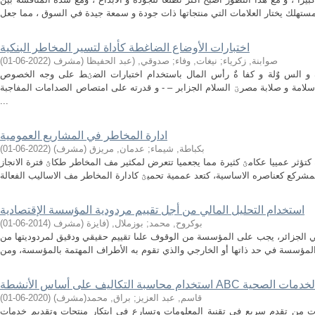
اختبارات الأوضاع الضاغطة كأداة لتسير المخاطر البنكية
صوابنة, زكرياء
;
نيغات, وفاء
;
صدوقي, (عبد الحفيظا (مشرف
(
2022-06-01
)
 و الس وٌلة و كفا ةٌ رأس المال باستخدام اختبارات الضؽط على وجه الخصوص
سلامة و صلابة مصرؾ السلام الجزابر – - و قدرته على امتصاص الصدامات المفاجبة
...
ادارة المخاطر في المشاريع العمومية
بكباطة, شيماء
;
عدمان, مريزق (مشرف)
(
2022-06-01
)
كتؤثر عمييا عكامؿ كثيرة مما يجعميا تتعرض لمكثير مف المخاطر طكاؿ فترة الانجاز
استخدام التحليل المالي من أجل تقييم مردودية المؤسسة الإقتصادية
بوكروح, محمد
;
بوزملال, (فايزة (مشرف
(
2014-06-01
)
ي الجزائر، يجب على المؤسسة من الوقوف علىا تقييم حقيقي ودقيق لمردوديتها من
طة ABC في تحديد تكلفة الخدمات الصحية
قاسم, عبد العزيز
;
براق, محمد(مشرف)
(
2020-06-01
)
يرات من تقدم سريع في تقنية المعلومات وتسارع في ابتكار منتجات وتقديم خدمات