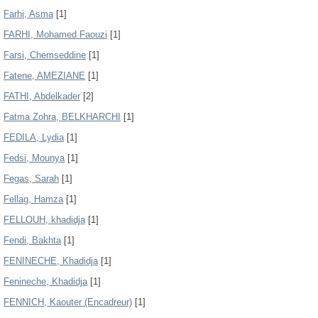
Farhi, Asma
[1]
FARHI, Mohamed Faouzi
[1]
Farsi, Chemseddine
[1]
Fatene, AMEZIANE
[1]
FATHI, Abdelkader
[2]
Fatma Zohra, BELKHARCHI
[1]
FEDILA, Lydia
[1]
Fedsi, Mounya
[1]
Fegas, Sarah
[1]
Fellag, Hamza
[1]
FELLOUH, khadidja
[1]
Fendi, Bakhta
[1]
FENINECHE, Khadidja
[1]
Fenineche, Khadidja
[1]
FENNICH, Kaouter (Encadreur)
[1]