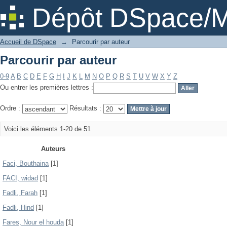
Parcourir par auteur
Dépôt DSpace/M
Accueil de DSpace
→
Parcourir par auteur
Parcourir par auteur
0-9
A
B
C
D
E
F
G
H
I
J
K
L
M
N
O
P
Q
R
S
T
U
V
W
X
Y
Z
Ou entrer les premières lettres :
Ordre :
Résultats :
Voici les éléments 1-20 de 51
Auteurs
Faci, Bouthaina
[1]
FACI, widad
[1]
Fadli, Farah
[1]
Fadli, Hind
[1]
Fares, Nour el houda
[1]