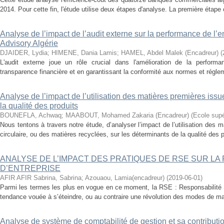
2014. Pour cette fin, l'étude utilise deux étapes d'analyse. La première étape 
Analyse de l’impact de l’audit externe sur la performance de l’e
Advisory Algérie
DJAIDER, Lydia
;
HIMENE, Dania Lamis
;
HAMEL, Abdel Malek (Encadreur)
(
L'audit externe joue un rôle crucial dans l'amélioration de la performa
transparence financière et en garantissant la conformité aux normes et réglem
Analyse de l’impact de l’utilisation des matières premières issu
la qualité des produits
BOUNEFLA, Achwaq
;
MAABOUT, Mohamed Zakaria (Encadreur)
(
Ecole sup
Nous tentons à travers notre étude, d’analyser l’impact de l’utilisation des
circulaire, ou des matières recyclées, sur les déterminants de la qualité des pr
ANALYSE DE L’IMPACT DES PRATIQUES DE RSE SUR L
D’ENTREPRISE
AFIR AFIR Sabrina, Sabrina
;
Azouaou, Lamia(encadreur)
(
2019-06-01
)
Parmi les termes les plus en vogue en ce moment, la RSE : Responsabilité S
tendance vouée à s’éteindre, ou au contraire une révolution des modes de 
Analyse de système de comptabilité de gestion et sa contributio