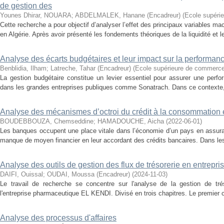
de gestion des
Younes Dhirar, NOUARA
;
ABDELMALEK, Hanane (Encadreur)
(
Ecole supéri
Cette recherche a pour objectif d’analyser l’effet des principaux variables ma
en Algérie. Après avoir présenté les fondements théoriques de la liquidité et
Analyse des écarts budgétaires et leur impact sur la performanc
Benblidia, Ilham
;
Latreche, Tahar (Encadreur)
(
Ecole supérieure de commerc
La gestion budgétaire constitue un levier essentiel pour assurer une perf
dans les grandes entreprises publiques comme Sonatrach. Dans ce contexte, le
Analyse des mécanismes d’octroi du crédit à la consommation 
BOUDEBBOUZA, Chemseddine
;
HAMADOUCHE, Aicha
(
2022-06-01
)
Les banques occupent une place vitale dans l’économie d’un pays en assura
manque de moyen financier en leur accordant des crédits bancaires. Dans les
Analyse des outils de gestion des flux de trésorerie en entrepri
DAIFI, Ouissal
;
OUDAI, Moussa (Encadreur)
(
2024-11-03
)
Le travail de recherche se concentre sur l'analyse de la gestion de trés
l'entreprise pharmaceutique EL KENDI. Divisé en trois chapitres. Le premier ch
Analyse des processus d'affaires