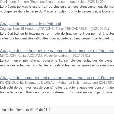
Ouslimane, Meriem
(
École supérieure de commerce kolea
,
2025-11-20
)
Le présent polycopié est le fruit de plusieurs années d'enseignement du mo
», dispensé dans le cadre du Master 2, option Contrôle de gestion, àl'École 
Analyse des risques de crédit-bail
Zegaou, Nour El-Houda
;
LATRACHE, Tahar ( ENCADREUR )
(
2021-06-01
)
Le crédit-bail ou le leasing est un mode de financement qui permet à toutes
celles qui trouvent des difficultés pour accéder au financement par le crédit cl
Analyse des techniques de paiement du commerce extérieur en
MITOUCHI, Celia
;
AZOUANI, Nacer (encadreur)
(
2017-06-01
)
Le commerce international représente l’ensemble des échanges de biens e
rendre ces échanges plus faciles et praticables, les banques ont mis en plac
Analyse du comportement des consommateurs au sein d’un h
KERCHOUCHE, Narimane
;
BERSALI, Mohamed Nabil (encadreur)
(
2015-06-
L’objectif de ce travail est de connaître les caractéristiques des consommat
les facteurs qui influencent ce comportement. Pour réaliser cet objectif nous a
Voici les éléments 21-40 de 2112