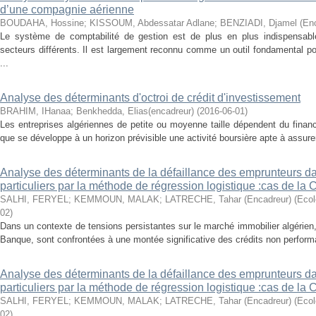
d’une compagnie aérienne
BOUDAHA, Hossine
;
KISSOUM, Abdessatar Adlane
;
BENZIADI, Djamel (Enc
Le système de comptabilité de gestion est de plus en plus indispensab
secteurs différents. Il est largement reconnu comme un outil fondamental pour
...
Analyse des déterminants d'octroi de crédit d'investissement
BRAHIM, IHanaa
;
Benkhedda, Elias(encadreur)
(
2016-06-01
)
Les entreprises algériennes de petite ou moyenne taille dépendent du finan
que se développe à un horizon prévisible une activité boursière apte à assure
Analyse des déterminants de la défaillance des emprunteurs da
particuliers par la méthode de régression logistique :cas de l
SALHI, FERYEL
;
KEMMOUN, MALAK
;
LATRECHE, Tahar (Encadreur)
(
Ecol
02
)
Dans un contexte de tensions persistantes sur le marché immobilier algérien,
Banque, sont confrontées à une montée significative des crédits non performan
Analyse des déterminants de la défaillance des emprunteurs da
particuliers par la méthode de régression logistique :cas de l
SALHI, FERYEL
;
KEMMOUN, MALAK
;
LATRECHE, Tahar (Encadreur)
(
Ecol
02
)