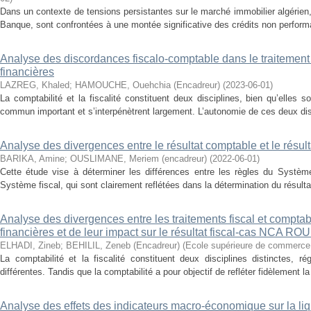
Dans un contexte de tensions persistantes sur le marché immobilier algérien,
Banque, sont confrontées à une montée significative des crédits non performan
Analyse des discordances fiscalo-comptable dans le traitement
financières
LAZREG, Khaled
;
HAMOUCHE, Ouehchia (Encadreur)
(
2023-06-01
)
La comptabilité et la fiscalité constituent deux disciplines, bien qu’elles
commun important et s’interpénètrent largement. L’autonomie de ces deux di
Analyse des divergences entre le résultat comptable et le résulta
BARIKA, Amine
;
OUSLIMANE, Meriem (encadreur)
(
2022-06-01
)
Cette étude vise à déterminer les différences entre les règles du Système
Système fiscal, qui sont clairement reflétées dans la détermination du résultat
Analyse des divergences entre les traitements fiscal et compta
financières et de leur impact sur le résultat fiscal-cas NCA RO
ELHADI, Zineb
;
BEHILIL, Zeneb (Encadreur)
(
Ecole supérieure de commerce
La comptabilité et la fiscalité constituent deux disciplines distinctes, r
différentes. Tandis que la comptabilité a pour objectif de refléter fidèlement la 
Analyse des effets des indicateurs macro-économique sur la liqu