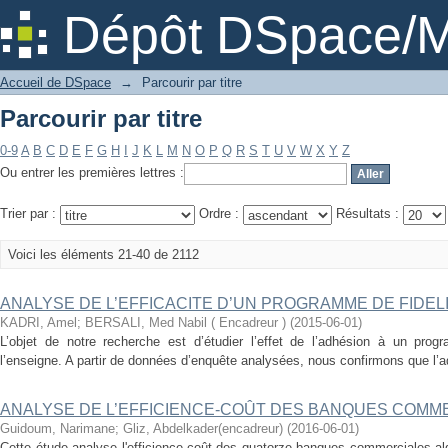
Parcourir par titre
Dépôt DSpace/M
Accueil de DSpace
→
Parcourir par titre
Parcourir par titre
0-9
A
B
C
D
E
F
G
H
I
J
K
L
M
N
O
P
Q
R
S
T
U
V
W
X
Y
Z
Ou entrer les premières lettres :
Trier par :
Ordre :
Résultats :
Voici les éléments 21-40 de 2112
ANALYSE DE L’EFFICACITE D’UN PROGRAMME DE FIDEL
KADRI, Amel
;
BERSALI, Med Nabil ( Encadreur )
(
2015-06-01
)
L’objet de notre recherche est d’étudier l’effet de l’adhésion à un progr
l’enseigne. A partir de données d’enquête analysées, nous confirmons que l’
ANALYSE DE L’EFFICIENCE-COÛT DES BANQUES COMM
Guidoum, Narimane
;
Gliz, Abdelkader(encadreur)
(
2016-06-01
)
Cette étude analyse l'efficience-coût des quatorze banques commerciales al