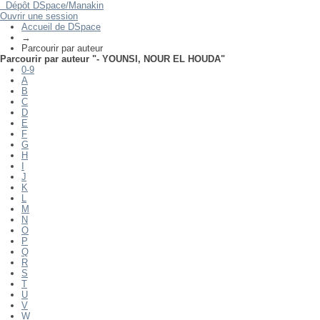
Dépôt DSpace/Manakin
Parcourir par auteur "- YOUNSI, NOUR EL HOUDA"
Ouvrir une session
Accueil de DSpace
→
Parcourir par auteur
Parcourir par auteur "- YOUNSI, NOUR EL HOUDA"
0-9
A
B
C
D
E
F
G
H
I
J
K
L
M
N
O
P
Q
R
S
T
U
V
W