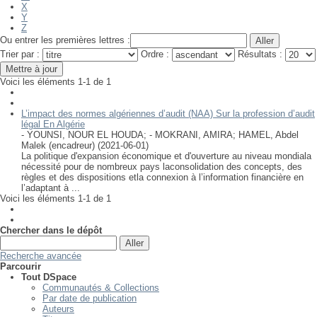
X
Y
Z
Ou entrer les premières lettres :
Trier par :
Ordre :
Résultats :
Voici les éléments 1-1 de 1
L’impact des normes algériennes d’audit (NAA) Sur la profession d’audit
légal En Algérie
- YOUNSI, NOUR EL HOUDA
;
- MOKRANI, AMIRA
;
HAMEL, Abdel
Malek (encadreur)
(
2021-06-01
)
La politique d'expansion économique et d'ouverture au niveau mondiala
nécessité pour de nombreux pays laconsolidation des concepts, des
règles et des dispositions etla connexion à l’information financière en
l’adaptant à ...
Voici les éléments 1-1 de 1
Chercher dans le dépôt
Recherche avancée
Parcourir
Tout DSpace
Communautés & Collections
Par date de publication
Auteurs