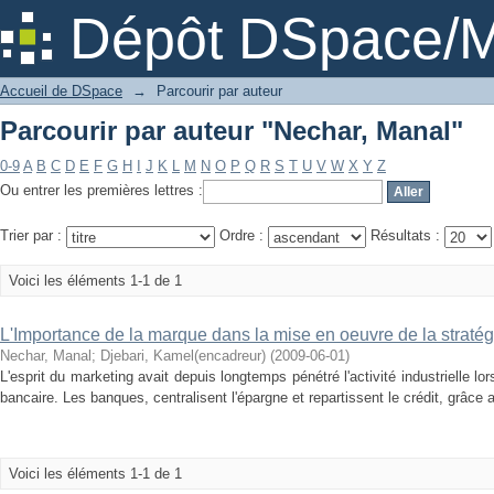
Parcourir par auteur "Nechar, Manal"
Dépôt DSpace/M
Accueil de DSpace
→
Parcourir par auteur
Parcourir par auteur "Nechar, Manal"
0-9
A
B
C
D
E
F
G
H
I
J
K
L
M
N
O
P
Q
R
S
T
U
V
W
X
Y
Z
Ou entrer les premières lettres :
Trier par :
Ordre :
Résultats :
Voici les éléments 1-1 de 1
L'Importance de la marque dans la mise en oeuvre de la straté
Nechar, Manal
;
Djebari, Kamel(encadreur)
(
2009-06-01
)
L'esprit du marketing avait depuis longtemps pénétré l'activité industrielle lor
bancaire. Les banques, centralisent l'épargne et repartissent le crédit, grâce 
Voici les éléments 1-1 de 1