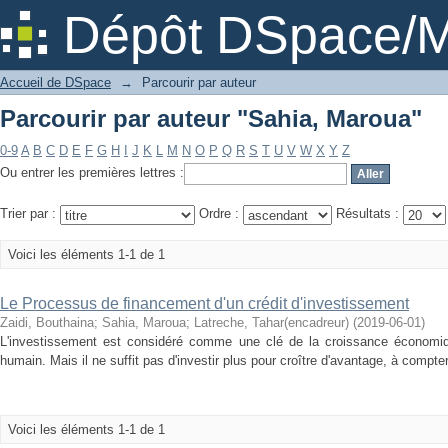
Parcourir par auteur "Sahia, Maroua"
Dépôt DSpace/M
Accueil de DSpace
→
Parcourir par auteur
Parcourir par auteur "Sahia, Maroua"
0-9
A
B
C
D
E
F
G
H
I
J
K
L
M
N
O
P
Q
R
S
T
U
V
W
X
Y
Z
Ou entrer les premières lettres :
Trier par :
Ordre :
Résultats :
Voici les éléments 1-1 de 1
Le Processus de financement d'un crédit d'investissement
Zaidi, Bouthaina
;
Sahia, Maroua
;
Latreche, Tahar(encadreur)
(
2019-06-01
)
L'investissement est considéré comme une clé de la croissance économique,
humain. Mais il ne suffit pas d'investir plus pour croître d'avantage, à compter d
Voici les éléments 1-1 de 1