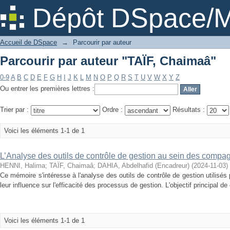
Parcourir par auteur "TAÏF, Chaimaâ"
Dépôt DSpace/M
Accueil de DSpace
→
Parcourir par auteur
Parcourir par auteur "TAÏF, Chaimaâ"
0-9
A
B
C
D
E
F
G
H
I
J
K
L
M
N
O
P
Q
R
S
T
U
V
W
X
Y
Z
Ou entrer les premières lettres :
Trier par :
Ordre :
Résultats :
Voici les éléments 1-1 de 1
L’Analyse des outils de contrôle de gestion au sein des compa
HENNI, Halima
;
TAÏF, Chaimaâ
;
DAHIA, Abdelhafid (Encadreur)
(
2024-11-03
)
Ce mémoire s'intéresse à l'analyse des outils de contrôle de gestion utilis
leur influence sur l'efficacité des processus de gestion. L'objectif principal de
Voici les éléments 1-1 de 1