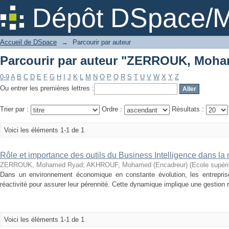
Parcourir par auteur "ZERROUK, Moh
Dépôt DSpace/M
Accueil de DSpace
→
Parcourir par auteur
Parcourir par auteur "ZERROUK, Moh
0-9
A
B
C
D
E
F
G
H
I
J
K
L
M
N
O
P
Q
R
S
T
U
V
W
X
Y
Z
Ou entrer les premières lettres :
Trier par :
Ordre :
Résultats :
Voici les éléments 1-1 de 1
Rôle et importance des outils du Business Intelligence dans l
ZERROUK, Mohamed Ryad
;
AKHROUF, Mohamed (Encadreur)
(
Ecole supér
Dans un environnement économique en constante évolution, les entreprises
réactivité pour assurer leur pérennité. Cette dynamique implique une gestion 
Voici les éléments 1-1 de 1