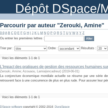
Dépôt DSpace/M
Parcourir par auteur "Zerouki, Amine"
0-9
A
B
C
D
E
F
G
H
I
J
K
L
M
N
O
P
Q
R
S
T
U
V
W
X
Y
Z
Ou entrer les premières lettres :
Trier par :
Ordre :
Résultats :
Voici les éléments 1-1 de 1
L'Impact des pratiques de gestion des ressources humaines sur
Zerouki, Amine
;
Azouaou, Lamia(encadreur)
(
2019-06-01
)
La conjoncture économique mondiale actuelle se résume par une série des 
retrouvent face à une concurrence de plus en plus rude. Pour assurer leur péren
Voici les éléments 1-1 de 1
DSpace software
copyright © 2002-2016
DuraSpace