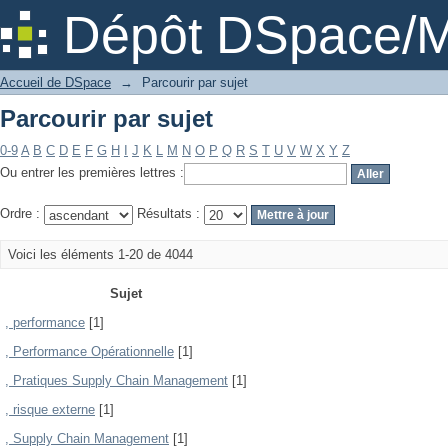
Parcourir par sujet
Dépôt DSpace/M
Accueil de DSpace
→
Parcourir par sujet
Parcourir par sujet
0-9
A
B
C
D
E
F
G
H
I
J
K
L
M
N
O
P
Q
R
S
T
U
V
W
X
Y
Z
Ou entrer les premières lettres :
Ordre :
Résultats :
Voici les éléments 1-20 de 4044
Sujet
, performance
[1]
, Performance Opérationnelle
[1]
, Pratiques Supply Chain Management
[1]
, risque externe
[1]
, Supply Chain Management
[1]