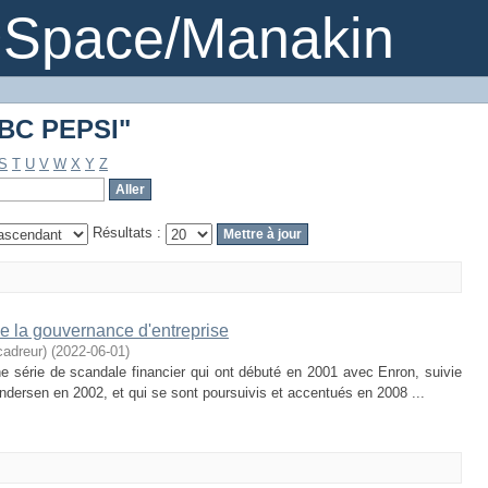
"ABC PEPSI"
DSpace/Manakin
"ABC PEPSI"
S
T
U
V
W
X
Y
Z
Résultats :
de la gouvernance d'entreprise
adreur)
(
2022-06-01
)
e série de scandale financier qui ont débuté en 2001 avec Enron, suivie
 Andersen en 2002, et qui se sont poursuivis et accentués en 2008 ...