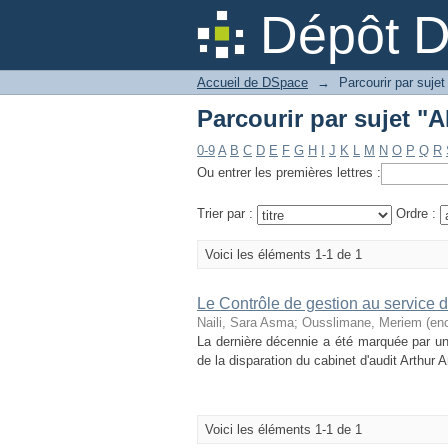
Parcourir par sujet 
Dépôt 
Accueil de DSpace
→
Parcourir par sujet
Parcourir par sujet 
0-9
A
B
C
D
E
F
G
H
I
J
K
L
M
N
O
P
Q
R
Ou entrer les premières lettres :
Trier par :
Ordre :
Voici les éléments 1-1 de 1
Le Contrôle de gestion au service 
Naili, Sara Asma
;
Ousslimane, Meriem (enc
La dernière décennie a été marquée par un
de la disparation du cabinet d'audit Arthur
Voici les éléments 1-1 de 1