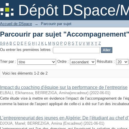
Parcourir par sujet "Accompagnement
Dépôt DSpace/M
Accueil de DSpace
→
Parcourir par sujet
Parcourir par sujet "Accompagnement
0-9
A
B
C
D
E
F
G
H
I
J
K
L
M
N
O
P
Q
R
S
T
U
V
W
X
Y
Z
Ou entrer les premières lettres :
Trier par :
Ordre :
Résultats :
Voici les éléments 1-2 de 2
Impact du coaching d'équipe sur la performance de l'entreprise
ELBALI, Elkhanssa
;
BERREZIGA, Amina(encadreur)
(
2022-06-01
)
Cette étude vise à mettre en évidence l’impact de l’accompagnement de l’équ
comme la baisse de l’aspect appliqué de celle-ci a été sur l’un des incubateurs
L’entrepreneuriat des jeunes en Algérie: De l'étudiant au chef d
DJOUA, Manel
;
BERREZIGA, Amina (Encadreur)
(
2021-06-01
)
L'entrepreneuriat est l'un des domaines qui favorisent la création de valeur