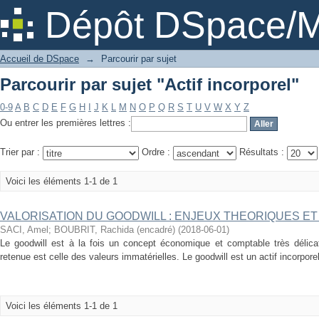
Parcourir par sujet "Actif incorporel"
Dépôt DSpace/M
Accueil de DSpace
→
Parcourir par sujet
Parcourir par sujet "Actif incorporel"
0-9
A
B
C
D
E
F
G
H
I
J
K
L
M
N
O
P
Q
R
S
T
U
V
W
X
Y
Z
Ou entrer les premières lettres :
Trier par :
Ordre :
Résultats :
Voici les éléments 1-1 de 1
VALORISATION DU GOODWILL : ENJEUX THEORIQUES ET
SACI, Amel
;
BOUBRIT, Rachida (encadré)
(
2018-06-01
)
Le goodwill est à la fois un concept économique et comptable très délica
retenue est celle des valeurs immatérielles. Le goodwill est un actif incorpore
Voici les éléments 1-1 de 1