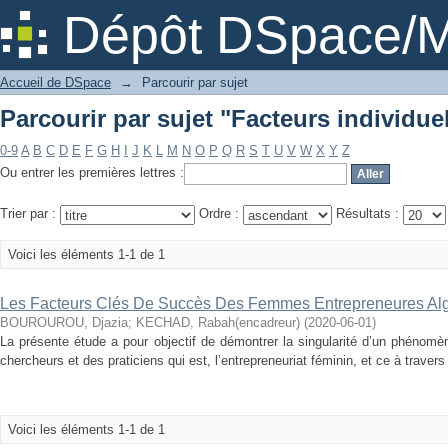
Parcourir par sujet "Facteurs individue
Dépôt DSpace/M
Accueil de DSpace
→
Parcourir par sujet
Parcourir par sujet "Facteurs individue
0-9
A
B
C
D
E
F
G
H
I
J
K
L
M
N
O
P
Q
R
S
T
U
V
W
X
Y
Z
Ou entrer les premières lettres :
Trier par :
Ordre :
Résultats :
Voici les éléments 1-1 de 1
Les Facteurs Clés De Succès Des Femmes Entrepreneures Alg
BOUROUROU, Djazia
;
KECHAD, Rabah(encadreur)
(
2020-06-01
)
La présente étude a pour objectif de démontrer la singularité d’un phénomène
chercheurs et des praticiens qui est, l’entrepreneuriat féminin, et ce à travers 
Voici les éléments 1-1 de 1