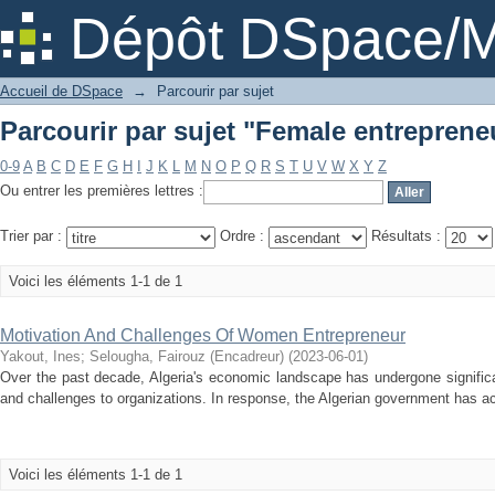
Parcourir par sujet "Female entreprene
Dépôt DSpace/M
Accueil de DSpace
→
Parcourir par sujet
Parcourir par sujet "Female entreprene
0-9
A
B
C
D
E
F
G
H
I
J
K
L
M
N
O
P
Q
R
S
T
U
V
W
X
Y
Z
Ou entrer les premières lettres :
Trier par :
Ordre :
Résultats :
Voici les éléments 1-1 de 1
Motivation And Challenges Of Women Entrepreneur
Yakout, Ines
;
Selougha, Fairouz (Encadreur)
(
2023-06-01
)
Over the past decade, Algeria's economic landscape has undergone significa
and challenges to organizations. In response, the Algerian government has ac
Voici les éléments 1-1 de 1