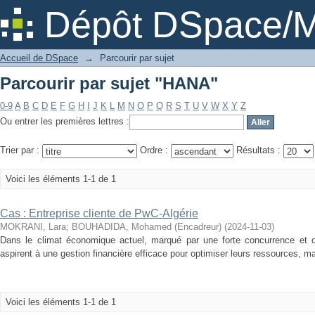
Parcourir par sujet "HANA"
Dépôt DSpace/M
Accueil de DSpace
→
Parcourir par sujet
Parcourir par sujet "HANA"
0-9
A
B
C
D
E
F
G
H
I
J
K
L
M
N
O
P
Q
R
S
T
U
V
W
X
Y
Z
Ou entrer les premières lettres :
Trier par :
Ordre :
Résultats :
Voici les éléments 1-1 de 1
Cas : Entreprise cliente de PwC-Algérie
MOKRANI, Lara
;
BOUHADIDA, Mohamed (Encadreur)
(
2024-11-03
)
Dans le climat économique actuel, marqué par une forte concurrence et de
aspirent à une gestion financière efficace pour optimiser leurs ressources, main
Voici les éléments 1-1 de 1