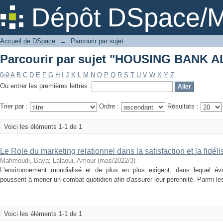
Parcourir par sujet "HOUSING BANK 
Dépôt DSpace/M
Accueil de DSpace
→
Parcourir par sujet
Parcourir par sujet "HOUSING BANK 
0-9
A
B
C
D
E
F
G
H
I
J
K
L
M
N
O
P
Q
R
S
T
U
V
W
X
Y
Z
Ou entrer les premières lettres :
Trier par :
Ordre :
Résultats :
Voici les éléments 1-1 de 1
Le Role du marketing relationnel dans la satisfaction et la fidéli
Mahmoudi, Baya
;
Lalaoui, Amour
(
mas/2022/3
)
L'environnement mondialisé et de plus en plus exigent, dans lequel évol
poussent à mener un combat quotidien afin d'assurer leur pérennité. Parmi les s
Voici les éléments 1-1 de 1