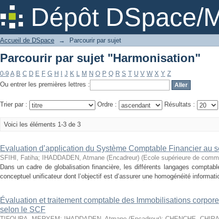
Parcourir par sujet "Harmonisation"
Dépôt DSpace/M
Accueil de DSpace
→
Parcourir par sujet
Parcourir par sujet "Harmonisation"
0-9
A
B
C
D
E
F
G
H
I
J
K
L
M
N
O
P
Q
R
S
T
U
V
W
X
Y
Z
Ou entrer les premières lettres :
Trier par :
Ordre :
Résultats :
Voici les éléments 1-3 de 3
Evaluation d’application du Système Comptable Financier au s
SFIHI, Fatiha
;
IHADDADEN, Atmane (Encadreur)
(
Ecole supérieure de comm
Dans un cadre de globalisation financière, les différents langages compta
conceptuel unificateur dont l’objectif est d’assurer une homogénéité informati
Évaluation et traitement comptable des Immobilisations corporel
selon le SCF
TIFOURA, MERYEM
;
IHADDADEN, Atmane (Encadreur)
;
CHENCHE, CHIR