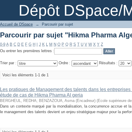
Parcourir par sujet "Hikma Pharma Alge
Dépôt DSpace/M
Accueil de DSpace
→
Parcourir par sujet
Parcourir par sujet "Hikma Pharma Alge
0-9
A
B
C
D
E
F
G
H
I
J
K
L
M
N
O
P
Q
R
S
T
U
V
W
X
Y
Z
Ou entrer les premières lettres :
Trier par :
Ordre :
Résultats :
Voici les éléments 1-1 de 1
Les pratiques de Management des talents dans les entreprises m
étude de cas de Hikma Pharma Al geria
BERGHEUL, REDHA
;
BENZAZOUA, Asma (Encadreur)
(
Ecole supérieure d
Dans un contexte marqué par la mondialisation, la concurrence accrue et l
le management des talents devient un enjeu stratégique majeur pour la perform