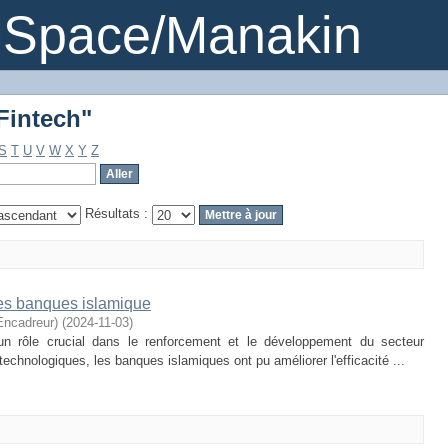
-Fintech"
DSpace/Manakin
-Fintech"
S
T
U
V
W
X
Y
Z
Résultats :
 les banques islamique
ncadreur)
(
2024-11-03
)
 un rôle crucial dans le renforcement et le développement du secteur
echnologiques, les banques islamiques ont pu améliorer l'efficacité ...