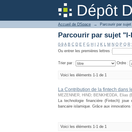
Parcourir par sujet "I
Dépôt 
Accueil de DSpace
→
Parcourir par sujet
Parcourir par sujet "I
0-9
A
B
C
D
E
F
G
H
I
J
K
L
M
N
O
P
Q
R
Ou entrer les premières lettres :
Trier par :
Ordre :
Voici les éléments 1-1 de 1
La Contribution de la fintech dans
MEZENNER, HIND
;
BENKHEDDA, Elias (E
La technologie financière (Fintech) joue
bancaire islamique. Grâce aux innovations t
Voici les éléments 1-1 de 1