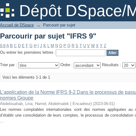
Parcourir par sujet "IFRS 9"
Dépôt DSpace/M
Accueil de DSpace
→
Parcourir par sujet
Parcourir par sujet "IFRS 9"
0-9
A
B
C
D
E
F
G
H
I
J
K
L
M
N
O
P
Q
R
S
T
U
V
W
X
Y
Z
Ou entrer les premières lettres :
Trier par :
Ordre :
Résultats :
Voici les éléments 1-1 de 1
L’application de la Norme IFRS 9-2 Dans le processus de pas
normes Groupe
Abdelouahab, Lina
;
Hamel, Abdelmalek ( Encadreur)
(
2023-06-01
)
Les normes comptables internationales sont des normes appliquées au sei
d’établir une consolidation de leurs comptes, le processus de consolidation
...