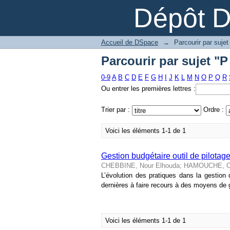
Parcourir par sujet "P
Dépôt 
Accueil de DSpace
→
Parcourir par sujet
Parcourir par sujet "P
0-9
A
B
C
D
E
F
G
H
I
J
K
L
M
N
O
P
Q
R
Ou entrer les premières lettres :
Trier par :
Ordre :
Voici les éléments 1-1 de 1
Gestion budgétaire outil de pilota
CHEBBINE, Nour Elhouda
;
HAMOUCHE, Oue
L’évolution des pratiques dans la gestio
dernières à faire recours à des moyens de ge
Voici les éléments 1-1 de 1