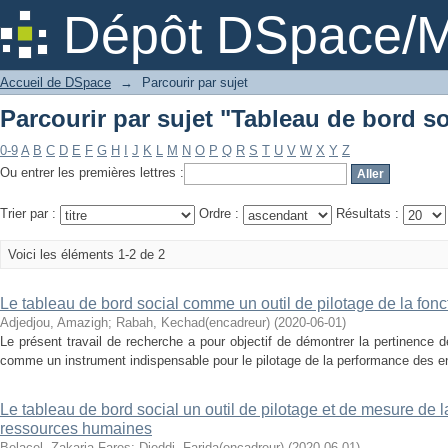
Parcourir par sujet "Tableau de bord so
Dépôt DSpace/M
Accueil de DSpace
→
Parcourir par sujet
Parcourir par sujet "Tableau de bord so
0-9
A
B
C
D
E
F
G
H
I
J
K
L
M
N
O
P
Q
R
S
T
U
V
W
X
Y
Z
Ou entrer les premières lettres :
Trier par :
Ordre :
Résultats :
Voici les éléments 1-2 de 2
Le tableau de bord social comme un outil de pilotage de la fo
Adjedjou, Amazigh
;
Rabah, Kechad(encadreur)
(
2020-06-01
)
Le présent travail de recherche a pour objectif de démontrer la pertinence d
comme un instrument indispensable pour le pilotage de la performance des entr
Le tableau de bord social un outil de pilotage et de mesure de 
ressources humaines
Belacel, Zakaria Fares
;
Djeddi, Farida(encadreur)
(
2020-06-01
)