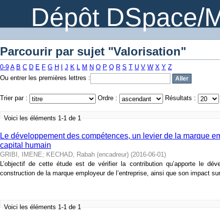
Dépôt DSpace/M
Parcourir par sujet "Valorisation"
0-9
A
B
C
D
E
F
G
H
I
J
K
L
M
N
O
P
Q
R
S
T
U
V
W
X
Y
Z
Ou entrer les premières lettres :
Trier par :
Ordre :
Résultats :
Voici les éléments 1-1 de 1
Le développement des compétences, un levier de la marque emp
capital humain
GRIBI, IMENE
;
KECHAD, Rabah (encadreur)
(
2016-06-01
)
L’objectif de cette étude est de vérifier la contribution qu’apporte le 
construction de la marque employeur de l’entreprise, ainsi que son impact sur 
Voici les éléments 1-1 de 1