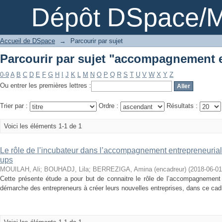
Parcourir par sujet "accompagnement e
Dépôt DSpace/M
Accueil de DSpace
→
Parcourir par sujet
Parcourir par sujet "accompagnement e
0-9
A
B
C
D
E
F
G
H
I
J
K
L
M
N
O
P
Q
R
S
T
U
V
W
X
Y
Z
Ou entrer les premières lettres :
Trier par :
Ordre :
Résultats :
Voici les éléments 1-1 de 1
Le rôle de l’incubateur dans l’accompagnement entrepreneurial d
ups
MOUILAH, Ali
;
BOUHADJ, Lila
;
BERREZIGA, Amina (encadreur)
(
2018-06-01
Cette présente étude a pour but de connaitre le rôle de l’accompagnement e
démarche des entrepreneurs à créer leurs nouvelles entreprises, dans ce cadre