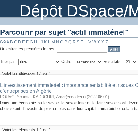
Dépôt DSpace/M
Parcourir par sujet "actif immatériel"
0-9
A
B
C
D
E
F
G
H
I
J
K
L
M
N
O
P
Q
R
S
T
U
V
W
X
Y
Z
Ou entrer les premières lettres :
Trier par :
Ordre :
Résultats :
Voici les éléments 1-1 de 1
L’investissement immatériel : importance rentabilité et risques 
d’entreprises en Algérie
ROUAG, Soumia
;
KADDOURI, Amar(encadreur)
(
2022-06-01
)
Dans une économie où le savoir, le savoir-faire et le faire-savoir sont deve
choisissent d’investir de plus en plus dans leur capital immatériel et cela à t
Voici les éléments 1-1 de 1