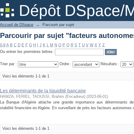
Parcourir par sujet "facteurs autonome
Dépôt DSpace/M
Accueil de DSpace
→
Parcourir par sujet
Parcourir par sujet "facteurs autonome
0-9
A
B
C
D
E
F
G
H
I
J
K
L
M
N
O
P
Q
R
S
T
U
V
W
X
Y
Z
Ou entrer les premières lettres :
Trier par :
Ordre :
Résultats :
Voici les éléments 1-1 de 1
Les déterminants de la liquidité bancaire
HAMZA, FERIEL
;
TAOUSSI, Brahim (Encadreur)
(
2023-06-01
)
La Banque d'Algérie attache une grande importance aux déterminants de la
stabilité financière en Algérie. En surveillant de près les facteurs autonomes 
Voici les éléments 1-1 de 1