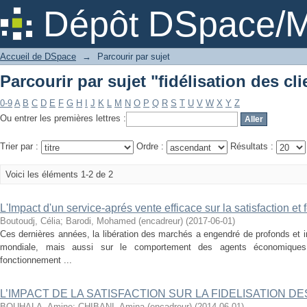
Parcourir par sujet "fidélisation des cli
Dépôt DSpace/M
Accueil de DSpace
→
Parcourir par sujet
Parcourir par sujet "fidélisation des cli
0-9
A
B
C
D
E
F
G
H
I
J
K
L
M
N
O
P
Q
R
S
T
U
V
W
X
Y
Z
Ou entrer les premières lettres :
Trier par :
Ordre :
Résultats :
Voici les éléments 1-2 de 2
L'Impact d'un service-aprés vente efficace sur la satisfaction et f
Boutoudj, Célia
;
Barodi, Mohamed (encadreur)
(
2017-06-01
)
Ces dernières années, la libération des marchés a engendré de profonds et
mondiale, mais aussi sur le comportement des agents économiques
fonctionnement ...
L’IMPACT DE LA SATISFACTION SUR LA FIDELISATION DE
BOUHALA, Amine
;
CHIBANI, Amina (encadreur)
(
2014-06-01
)