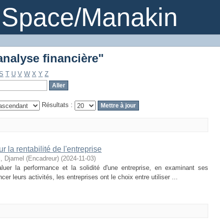
'analyse financière"
DSpace/Manakin
'analyse financière"
S
T
U
V
W
X
Y
Z
Résultats :
r la rentabilité de l'entreprise
, Djamel (Encadreur)
(
2024-11-03
)
aluer la performance et la solidité d'une entreprise, en examinant ses
cer leurs activités, les entreprises ont le choix entre utiliser ...