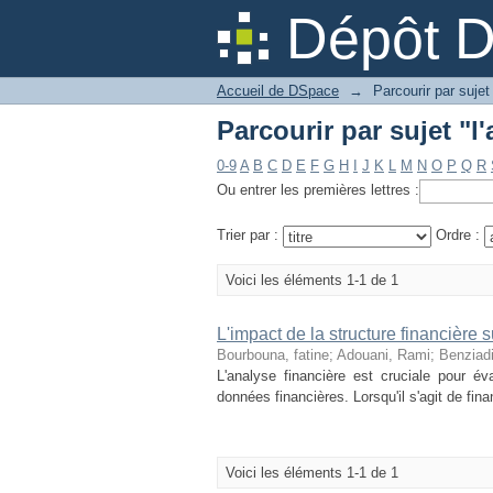
Parcourir par sujet "l
Dépôt 
Accueil de DSpace
→
Parcourir par sujet
Parcourir par sujet "l
0-9
A
B
C
D
E
F
G
H
I
J
K
L
M
N
O
P
Q
R
Ou entrer les premières lettres :
Trier par :
Ordre :
Voici les éléments 1-1 de 1
L'impact de la structure financière su
Bourbouna, fatine
;
Adouani, Rami
;
Benziadi
L'analyse financière est cruciale pour év
données financières. Lorsqu'il s'agit de finan
Voici les éléments 1-1 de 1