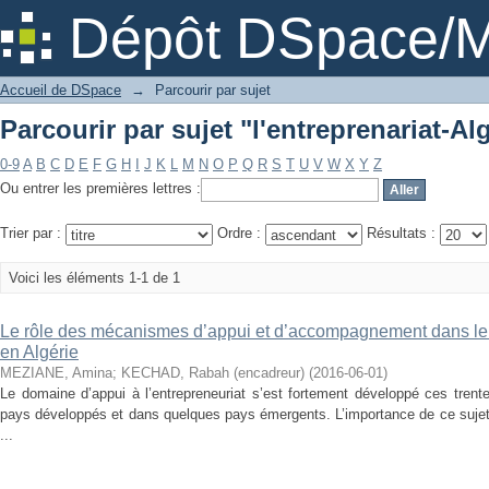
Parcourir par sujet "l'entreprenariat-Al
Dépôt DSpace/M
Accueil de DSpace
→
Parcourir par sujet
Parcourir par sujet "l'entreprenariat-Al
0-9
A
B
C
D
E
F
G
H
I
J
K
L
M
N
O
P
Q
R
S
T
U
V
W
X
Y
Z
Ou entrer les premières lettres :
Trier par :
Ordre :
Résultats :
Voici les éléments 1-1 de 1
Le rôle des mécanismes d’appui et d’accompagnement dans le
en Algérie
MEZIANE, Amina
;
KECHAD, Rabah (encadreur)
(
2016-06-01
)
Le domaine d’appui à l’entrepreneuriat s’est fortement développé ces trent
pays développés et dans quelques pays émergents. L’importance de ce sujet
...