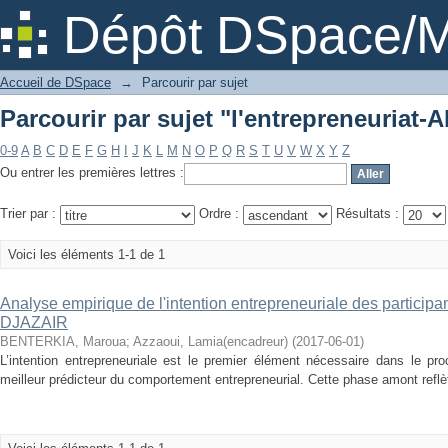
Parcourir par sujet "l'entrepreneuriat-A
Dépôt DSpace/M
Accueil de DSpace
→
Parcourir par sujet
Parcourir par sujet "l'entrepreneuriat-A
0-9
A
B
C
D
E
F
G
H
I
J
K
L
M
N
O
P
Q
R
S
T
U
V
W
X
Y
Z
Ou entrer les premières lettres :
Trier par :
Ordre :
Résultats :
Voici les éléments 1-1 de 1
Analyse empirique de l'intention entrepreneuriale des partici
DJAZAIR
BENTERKIA, Maroua
;
Azzaoui, Lamia(encadreur)
(
2017-06-01
)
L’intention entrepreneuriale est le premier élément nécessaire dans le pro
meilleur prédicteur du comportement entrepreneurial. Cette phase amont reflète