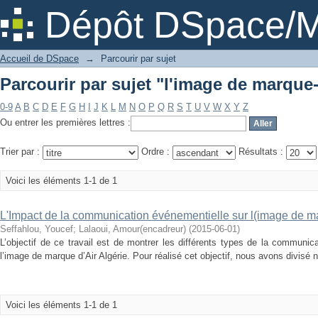
Parcourir par sujet "l'image de marque-
Dépôt DSpace/M
Accueil de DSpace
→
Parcourir par sujet
Parcourir par sujet "l'image de marque-
0-9
A
B
C
D
E
F
G
H
I
J
K
L
M
N
O
P
Q
R
S
T
U
V
W
X
Y
Z
Ou entrer les premières lettres :
Trier par :
Ordre :
Résultats :
Voici les éléments 1-1 de 1
L'Impact de la communication événementielle sur l(image de ma
Seffahlou, Youcef
;
Lalaoui, Amour(encadreur)
(
2015-06-01
)
L’objectif de ce travail est de montrer les différents types de la communi
l’image de marque d’Air Algérie. Pour réalisé cet objectif, nous avons divisé no
Voici les éléments 1-1 de 1