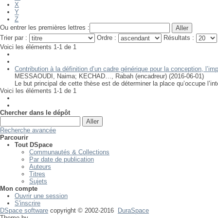
X
Y
Z
Ou entrer les premières lettres :
Trier par :
Ordre :
Résultats :
Voici les éléments 1-1 de 1
Contribution à la définition d’un cadre générique pour la conception, l’impl
MESSAOUDI, Naima
;
KECHAD…, Rabah (encadreur)
(
2016-06-01
)
Le but principal de cette thèse est de déterminer la place qu’occupe l’
Voici les éléments 1-1 de 1
Chercher dans le dépôt
Recherche avancée
Parcourir
Tout DSpace
Communautés & Collections
Par date de publication
Auteurs
Titres
Sujets
Mon compte
Ouvrir une session
S'inscrire
DSpace software
copyright © 2002-2016
DuraSpace
Theme by