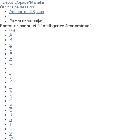
Dépôt DSpace/Manakin
Parcourir par sujet "l'intelligence économique"
Ouvrir une session
Accueil de DSpace
→
Parcourir par sujet
Parcourir par sujet "l'intelligence économique"
0-9
A
B
C
D
E
F
G
H
I
J
K
L
M
N
O
P
Q
R
S
T
U
V
W