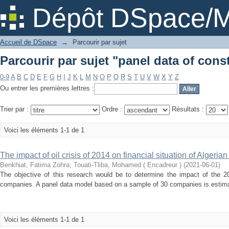
Parcourir par sujet "panel data of cons
Dépôt DSpace/M
Accueil de DSpace
→
Parcourir par sujet
Parcourir par sujet "panel data of cons
0-9
A
B
C
D
E
F
G
H
I
J
K
L
M
N
O
P
Q
R
S
T
U
V
W
X
Y
Z
Ou entrer les premières lettres :
Trier par :
Ordre :
Résultats :
Voici les éléments 1-1 de 1
The impact of oil crisis of 2014 on financial situation of Algerian
Benkhiat, Fatima Zohra
;
Touati-Tliba, Mohamed ( Encadreur )
(
2021-06-01
)
The objective of this research would be to determine the impact of the 20
companies. A panel data model based on a sample of 30 companies is estimat
Voici les éléments 1-1 de 1