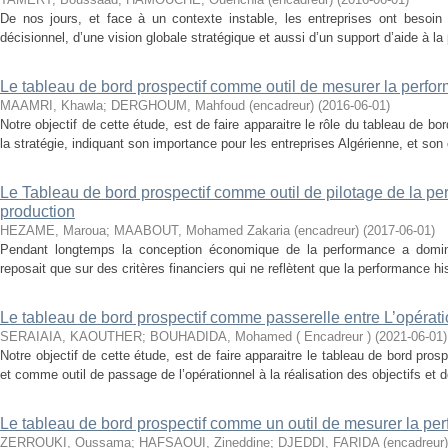
De nos jours, et face à un contexte instable, les entreprises ont besoin 
décisionnel, d’une vision globale stratégique et aussi d’un support d’aide à la 
Le tableau de bord prospectif comme outil de mesurer la perfor
MAAMRI, Khawla
;
DERGHOUM, Mahfoud (encadreur)
(
2016-06-01
)
Notre objectif de cette étude, est de faire apparaitre le rôle du tableau de b
la stratégie, indiquant son importance pour les entreprises Algérienne, et son c
Le Tableau de bord prospectif comme outil de pilotage de la pe
production
HEZAME, Maroua
;
MAABOUT, Mohamed Zakaria (encadreur)
(
2017-06-01
)
Pendant longtemps la conception économique de la performance a dominé
reposait que sur des critères financiers qui ne reflètent que la performance hi
Le tableau de bord prospectif comme passerelle entre L’opératio
SERAIAIA, KAOUTHER
;
BOUHADIDA, Mohamed ( Encadreur )
(
2021-06-01
)
Notre objectif de cette étude, est de faire apparaitre le tableau de bord pro
et comme outil de passage de l’opérationnel à la réalisation des objectifs et d
Le tableau de bord prospectif comme un outil de mesurer la per
ZERROUKI, Oussama
;
HAFSAOUI, Zineddine
;
DJEDDI, FARIDA (encadreur)