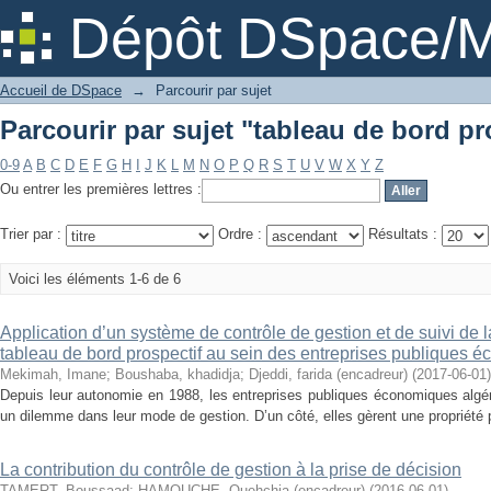
Parcourir par sujet "tableau de bord pr
Dépôt DSpace/M
Accueil de DSpace
→
Parcourir par sujet
Parcourir par sujet "tableau de bord pr
0-9
A
B
C
D
E
F
G
H
I
J
K
L
M
N
O
P
Q
R
S
T
U
V
W
X
Y
Z
Ou entrer les premières lettres :
Trier par :
Ordre :
Résultats :
Voici les éléments 1-6 de 6
Application d’un système de contrôle de gestion et de suivi de 
tableau de bord prospectif au sein des entreprises publiques 
Mekimah, Imane
;
Boushaba, khadidja
;
Djeddi, farida (encadreur)
(
2017-06-01
)
Depuis leur autonomie en 1988, les entreprises publiques économiques algé
un dilemme dans leur mode de gestion. D’un côté, elles gèrent une propriété p
La contribution du contrôle de gestion à la prise de décision
TAMERT, Boussaad
;
HAMOUCHE, Ouehchia (encadreur)
(
2016-06-01
)