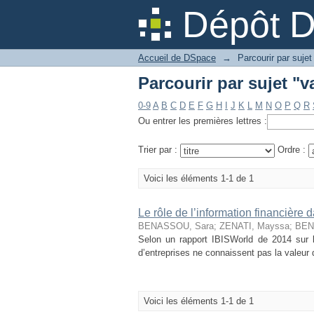
Parcourir par sujet "v
Dépôt 
Accueil de DSpace
→
Parcourir par sujet
Parcourir par sujet "v
0-9
A
B
C
D
E
F
G
H
I
J
K
L
M
N
O
P
Q
R
Ou entrer les premières lettres :
Trier par :
Ordre :
Voici les éléments 1-1 de 1
Le rôle de l’information financière d
BENASSOU, Sara
;
ZENATI, Mayssa
;
BENZ
Selon un rapport IBISWorld de 2014 sur le
d’entreprises ne connaissent pas la valeur de
Voici les éléments 1-1 de 1