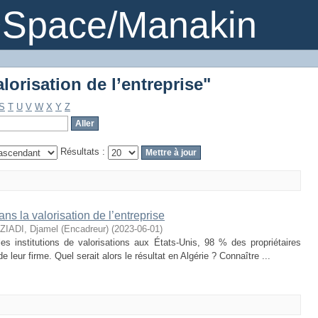
alorisation de l’entreprise"
DSpace/Manakin
alorisation de l’entreprise"
S
T
U
V
W
X
Y
Z
Résultats :
ans la valorisation de l’entreprise
IADI, Djamel (Encadreur)
(
2023-06-01
)
s institutions de valorisations aux États-Unis, 98 % des propriétaires
 leur firme. Quel serait alors le résultat en Algérie ? Connaître ...