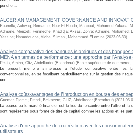
penche ...
ALGERIAN MANAGEMENT, GOVERNANCE AND INNOVATI
Bounefla, Achwaq
;
Remache, Nour El Houda
;
Maabout, Mohamed Zakaria
;
M
Admane, Merizek
;
Fenineche, Khadidja
;
Aksas, Zohra
;
Admane, Mohamed
;
B
Yassine
;
Hamadouche, Aicha
;
Slimani, Mohammed El amine
(
2023-06-30
)
Analyse comparative des banques islamiques et des banques 
MENA en termes de performance : une approche par l’Analyse
Rekis, Amina
;
Gliz, Abdelkader (Encadreur)
(
Ecole supérieure de commerce
,
Le présent mémoire s’intéresse à l’étude comparative entre les 
conventionnelles, en se focalisant particulièrement sur la gestion des risque
une ...
Analyse coûts-avantages de l’introduction en bourse des entre
Guemer, Djamel
;
Frendi, Belkacem
;
GLIZ, Abdelkader (Encadreur)
(
2021-06-
La bourse ou le marché financier est le lieu de rencontre entre l’offre et l
sont représentés sous forme de titre de capital comme les actions et les part
Analyse d'une approche de co-création avec les consommateurs 
utilisateurs