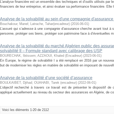
L'analyse financière est un ensemble des techniques et d’outils utilisés par l
financiers de leur entreprise, et ainsi évaluer sa performance financière. Elle 
Analyse de la solvabilité au sein d'une compagnie d'assuranc
Bouchakour, Manel
;
Latrache, Tahar(encadreur)
(
2016-06-01
)
L’assuré qui s’adresse à une compagnie d’assurance cherche avant tout à s
personne, protéger ses biens, protéger son patrimoine face à d’éventuelles mi
Analyse de la solvabilité du marché Algérien public des ass
solvabilité II – Formule standard avec calibrage des USP
BOURECHAK, Ibtissem
;
AZZAOUI, Khaled (Encadreur)
(
2023-06-01
)
En Europe, le régime de solvabilité I a été remplacé en 2016 par un nouveau
but de moderniser les règles en matière de solvabilité en imposant de nouvell
Analyse de la solvabilité d’une société d’assurance
BOULKAIBET, Djihad
;
OUAHABI, Tarek (encadreur)
(
2022-06-01
)
L’objectif recherché à travers ce travail est de présenter le dispositif de 
appliqué actuellement au niveau du secteur des assurances en Algérie, de cont
Voici les éléments 1-20 de 2112