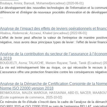
Boubaya, Amira
;
Baroudi, Mohamed(encadreur)
(
2020-06-01
)
Le développement des nouvelles technologies de l'information et la communi
différencier et d'intégrer de nouveaux procédés d'innovation et de développe
...
Analyse de l'impact des effets de leviers opérationnels et financi
Ababsa, Abderrezak
;
Azzaoui, Khaled (encadreur)
(
2022-06-01
)
L'effet de levier peut affecter la valeur de l'entreprise de manière positi
négative, nous avons deux principaux types de levier : l'effet de levier financier 
Analyse de la contribution du secteur de l’assurance à l’écono
à 2019
BOUDJELTI, Asma
;
TALAICHE, Meriem Rayane
;
Tarek, Tarek (Ecadreur)
(
20
La vie est intrinsèquement liée au risque, ce qui nécessite le recours à 
L’assurance offre une protection financière contre les conséquences négativ
Analyse de la Démarche de Certification Conjointe de la Norme
Norme ISO 22000 version 2018
BENMOUSSA, MALEK MAROUA
;
HASSAINIA, ABD EL NACER
;
MAABOUT,
(
Ecole supérieure de commerce
,
2025-10-02
)
Ce mémoire de fin d’étude s’inscrit dans le cadre de l’analyse de la démarch
ISO 9001:2015 et ISO 22000:2018 au sein de l’entreprise BELLAT, spécialisée 