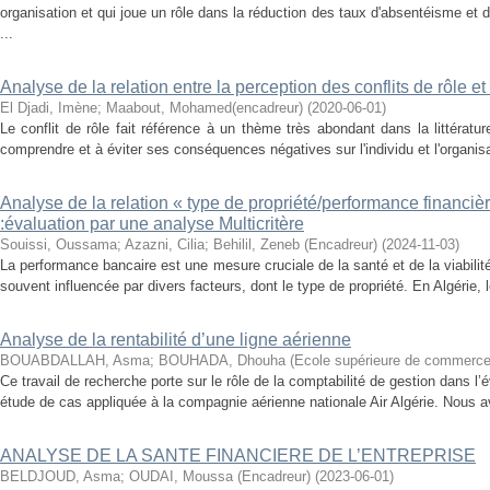
organisation et qui joue un rôle dans la réduction des taux d'absentéisme et
...
Analyse de la relation entre la perception des conflits de rôle 
El Djadi, Imène
;
Maabout, Mohamed(encadreur)
(
2020-06-01
)
Le conflit de rôle fait référence à un thème très abondant dans la littératu
comprendre et à éviter ses conséquences négatives sur l'individu et l'organisa
Analyse de la relation « type de propriété/performance financi
:évaluation par une analyse Multicritère
Souissi, Oussama
;
Azazni, Cilia
;
Behilil, Zeneb (Encadreur)
(
2024-11-03
)
La performance bancaire est une mesure cruciale de la santé et de la viabilité 
souvent influencée par divers facteurs, dont le type de propriété. En Algérie, l
Analyse de la rentabilité d’une ligne aérienne
BOUABDALLAH, Asma
;
BOUHADA, Dhouha
(
Ecole supérieure de commerc
Ce travail de recherche porte sur le rôle de la comptabilité de gestion dans l’é
étude de cas appliquée à la compagnie aérienne nationale Air Algérie. Nous a
ANALYSE DE LA SANTE FINANCIERE DE L’ENTREPRISE
BELDJOUD, Asma
;
OUDAI, Moussa (Encadreur)
(
2023-06-01
)