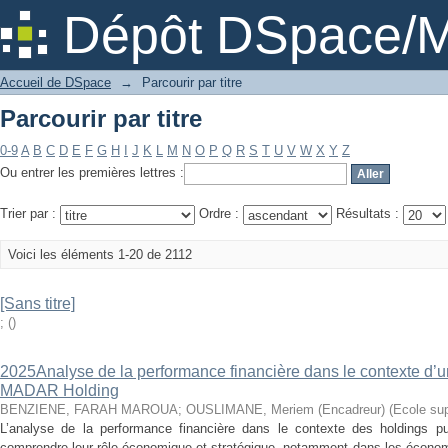
Parcourir par titre
Dépôt DSpace/M
Accueil de DSpace
→
Parcourir par titre
Parcourir par titre
0-9
A
B
C
D
E
F
G
H
I
J
K
L
M
N
O
P
Q
R
S
T
U
V
W
X
Y
Z
Ou entrer les premières lettres :
Trier par :
Ordre :
Résultats :
Voici les éléments 1-20 de 2112
[Sans titre]
;
(
)
2025Analyse de la performance financière dans le contexte d’un
MADAR Holding
BENZIENE, FARAH MAROUA
;
OUSLIMANE, Meriem (Encadreur)
(
Ecole su
L’analyse de la performance financière dans le contexte des holdings pu
comprendre leur rôle économique et stratégique, notamment dans les écon