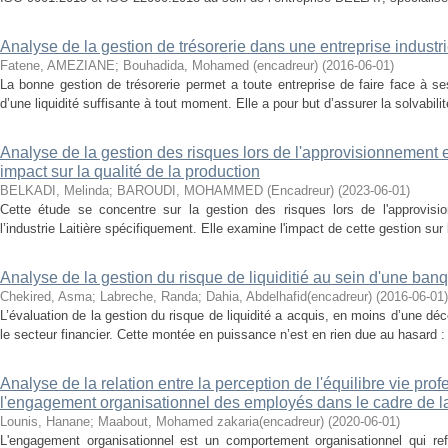
Analyse de la gestion de trésorerie dans une entreprise industri
Fatene, AMEZIANE
;
Bouhadida, Mohamed (encadreur)
(
2016-06-01
)
La bonne gestion de trésorerie permet a toute entreprise de faire face à se
d’une liquidité suffisante à tout moment. Elle a pour but d’assurer la solvabilité
Analyse de la gestion des risques lors de l'approvisionnement 
impact sur la qualité de la production
BELKADI, Melinda
;
BAROUDI, MOHAMMED (Encadreur)
(
2023-06-01
)
Cette étude se concentre sur la gestion des risques lors de l'approvis
l’industrie Laitière spécifiquement. Elle examine l'impact de cette gestion sur l
Analyse de la gestion du risque de liquiditié au sein d'une ban
Chekired, Asma
;
Labreche, Randa
;
Dahia, Abdelhafid(encadreur)
(
2016-06-01
)
L’évaluation de la gestion du risque de liquidité a acquis, en moins d’une d
le secteur financier. Cette montée en puissance n’est en rien due au hasard :
Analyse de la relation entre la perception de l'équilibre vie prof
l'engagement organisationnel des employés dans le cadre de 
Lounis, Hanane
;
Maabout, Mohamed zakaria(encadreur)
(
2020-06-01
)
L'engagement organisationnel est un comportement organisationnel qui ref