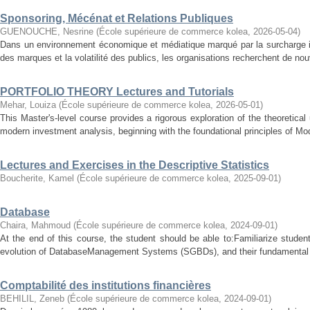
Sponsoring, Mécénat et Relations Publiques
GUENOUCHE, Nesrine
(
École supérieure de commerce kolea
,
2026-05-04
)
Dans un environnement économique et médiatique marqué par la surcharge in
des marques et la volatilité des publics, les organisations recherchent de no
PORTFOLIO THEORY Lectures and Tutorials
Mehar, Louiza
(
École supérieure de commerce kolea
,
2026-05-01
)
This Master's-level course provides a rigorous exploration of the theoretical 
modern investment analysis, beginning with the foundational principles of Mod
Lectures and Exercises in the Descriptive Statistics
Boucherite, Kamel
(
École supérieure de commerce kolea
,
2025-09-01
)
Database
Chaira, Mahmoud
(
École supérieure de commerce kolea
,
2024-09-01
)
At the end of this course, the student should be able to:Familiarize stude
evolution of DatabaseManagement Systems (SGBDs), and their fundamental g
Comptabilité des institutions financières
BEHILIL, Zeneb
(
École supérieure de commerce kolea
,
2024-09-01
)