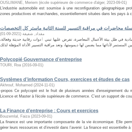
OUSLIMANE, Meriem
(
école supérieure de commerce d'alger
,
2023-09-01
)
L’industrie automobile est soumise à une reconfiguration géographique pro
zones productives et marchandes, essentiellement situées dans les pays à cro
لة محاضرات في مراقبة التسيير للسنة الثانية ماستر كل التخصصات
)
2021-09-01
(
مقداد, شفيقة
صادية في ظل بيئة الأعمال المعاصرة، تفرض عليها تبني ٲدوات رقابية حديثة وفعالة
Polycopié Gouvernance d’entreprise
TOURI, Roa
(
2016-09-01
)
Systèmes d’information Cours, exercices et études de cas
Akhrouf, Mohamed
(
2024-11-01
)
-propos Ce polycopié est le fruit de plusieurs années d'enseignement du
Licence et Master à l'école supérieure de commerce. C’est un support de cour
La Finance d’entreprise : Cours et exercices
Bouzemlal, Faiza
(
2023-09-01
)
La finance est une importante composante de la vie économique. Elle perme
gérer leurs ressources et d’investir dans l’avenir. La finance est essentielle 