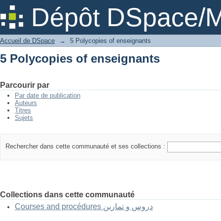
5 Polycopies of enseignants
Dépôt DSpace/M
Accueil de DSpace
→
5 Polycopies of enseignants
5 Polycopies of enseignants
Parcourir par
Par date de publication
Auteurs
Titres
Sujets
Rechercher dans cette communauté et ses collections :
Collections dans cette communauté
Courses and procédures دروس و تمارين