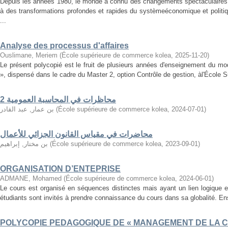
Depuis les années 1980, le monde a connu des changements spectaculaires 
à des transformations profondes et rapides du systèmeéconomique et politi
...
Analyse des processus d'affaires
Ouslimane, Meriem
(
École supérieure de commerce kolea
,
2025-11-20
)
Le présent polycopié est le fruit de plusieurs années d'enseignement du mo
», dispensé dans le cadre du Master 2, option Contrôle de gestion, àl'École 
محاظرات في المحاسبة العمومية 2
بن عمار, عبد القادر
(
École supérieure de commerce kolea
,
2024-07-01
)
محاضرات في مقياس القانون الجزائي للأعمال
بن مختار, إبراهيم
(
École supérieure de commerce kolea
,
2023-09-01
)
ORGANISATION D’ENTEPRISE
ADMANE, Mohamed
(
École supérieure de commerce kolea
,
2024-06-01
)
Le cours est organisé en séquences distinctes mais ayant un lien logique e
étudiants sont invités à prendre connaissance du cours dans sa globalité. Ensu
POLYCOPIE PEDAGOGIQUE DE « MANAGEMENT DE LA C