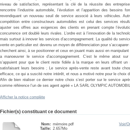
niveau de satisfaction, représentant la clé de la réussite des entrepri
rencontre l’industrie automobile, l’évolution et l’apparition des besoins fo
revendiquant un nouveau seuil de service associé à leurs véhicules. Autr
compétition entre constructeurs automobiles est celui des services résult
ajuster ses offres aux exigences des clients en prenant compte l’évolutio
concurrence ont doublé leurs rivales. L’ordre est à l’innovation de la techno
mais surtout à innover les services d’accompagnement. La qualité du service
vente en particulier est devenu un moyen de différenciation pour s’accaparer
cherchent ainsi, à se positionner et ceux en jouant mais aussi en manipulant l
a manoeuvrer le service d’accompagnement. C’est le même atout sur l
s’appuient pour que le client reste fidèle à la marque en leurs offrant un 
satisfaisant leurs besoins ; Le service après-vente reste avant toute cho
efficace, ce qui a suscité notre intérêt, et nous a motivé notre pour le choix
Afin de bien réaliser ce dernier notre choix s’est porter sur le service ap
comme référence l’un de ses agent agréé « LA SARL OLYMPIC AUTOMOBI
Afficher la notice complète
Fichier(s) constituant ce document
Nom:
mémoire.pdf
Voir/
Ou
Taille:
2.657Mo