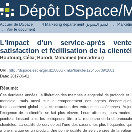
L'Impact d'un service-aprés vente effic
Dépôt DSpace/M
clientèle
Accueil de DSpace
→
4 Marketing département قسم التسويق
→
→
Voir le document
L'Impact d'un service-aprés vent
satisfaction et fédilisation de la clientè
Boutoudj, Célia
;
Barodi, Mohamed (encadreur)
URI:
http://dspace.esc-alger.dz:8080/xmlui/handle/123456789/1001
Date:
2017-06-01
Résumé:
Ces dernières années, la libération des marchés a engendré de profonds et
mondiale, mais aussi sur le comportement des agents économiques
fonctionnement global et la structuration des entreprises algériennes. Aujou
l’exigence de la clientèle se fait plus élevée. Leurs attentes, leurs mod
pointues laissant ainsi les entreprises être à la recherche de la différenciat
clientèles. La qualité de service est l’une des raisons les plus fréquentes qui i
à une marque ou un produit. Une bonne qualité de service crée de la valeur