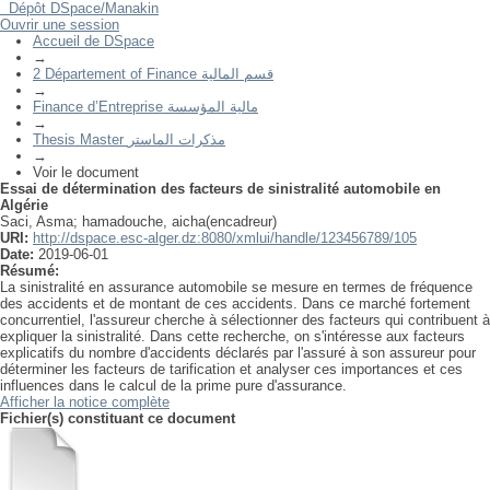
Dépôt DSpace/Manakin
Essai de détermination des facteurs de sinistralité automobile en
Ouvrir une session
Algérie
Accueil de DSpace
→
2 Département of Finance قسم المالية
→
Finance d’Entreprise مالية المؤسسة
→
Thesis Master مذكرات الماستر
→
Voir le document
Essai de détermination des facteurs de sinistralité automobile en
Algérie
Saci, Asma
;
hamadouche, aicha(encadreur)
URI:
http://dspace.esc-alger.dz:8080/xmlui/handle/123456789/105
Date:
2019-06-01
Résumé:
La sinistralité en assurance automobile se mesure en termes de fréquence
des accidents et de montant de ces accidents. Dans ce marché fortement
concurrentiel, l'assureur cherche à sélectionner des facteurs qui contribuent à
expliquer la sinistralité. Dans cette recherche, on s'intéresse aux facteurs
explicatifs du nombre d'accidents déclarés par l'assuré à son assureur pour
déterminer les facteurs de tarification et analyser ces importances et ces
influences dans le calcul de la prime pure d'assurance.
Afficher la notice complète
Fichier(s) constituant ce document