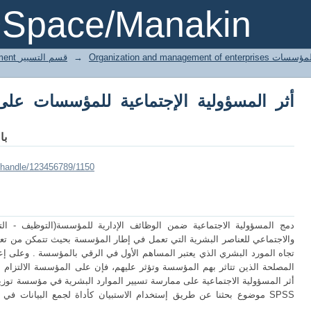
ر المسؤولية الإجتماعية للمؤسسات على ممارس
DSpace/Manakin
Orga تنظيم وادارة المؤسسات
→
3 Gestion département قسم التسيير
أثر المسؤولية الإجتماعية للمؤسسات على
با
i/handle/123456789/1150
دمج المسؤولية الاجتماعية ضمن الوظائف الإدارية للمؤسسة(التوظيف - ال
والاجتماعي للعناصر البشرية التي تعمل في إطار المؤسسة بحيث تتمكن من تعظي
تجاه المورد البشري الذي يعتبر المساهم الأول في الرقي بالمؤسسة . وعلى إ
المصلحة الذين تتاثر بهم المؤسسة وتؤثر عليهم، فإن على المؤسسة الالتزام 
أثر المسؤولية الاجتماعية على ممارسة تسيير الموارد البشرية في مؤسسة توزيع ال
موضوع بحثنا عن طريق إستخدام الاستبيان كأداة لجمع البيانات في الدرا