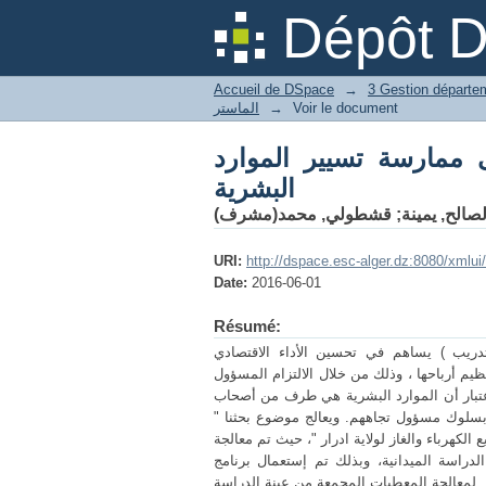
ة تسيير الموارد البشرية
Dépôt 
Accueil de DSpace
→
Voir le document
→
الماستر
 ممارسة تسيير الموارد
البشرية
لصالح, يمينة
;
قشطولي, محمد(مشرف)
URI:
http://dspace.esc-alger.dz:8080/xmlu
Date:
2016-06-01
Résumé:
تدريب ) يساهم في تحسين الأداء الاقتصادي
م أرباحها ، وذلك من خلال الالتزام المسؤول
عتبار أن الموارد البشرية هي طرف من أصحاب
بسلوك مسؤول تجاههم. ويعالج موضوع بحثنا "
كهرباء والغاز لولاية ادرار "، حيث تم معالجة
سة الميدانية، وبذلك تم إستعمال برنامج SPSS
لمعالجة المعطيات المجمعة من عينة الدراسة .