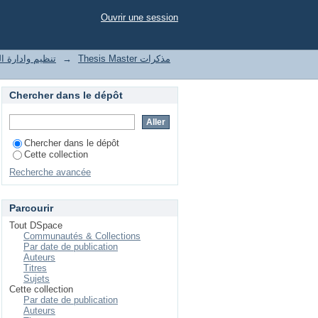
أث
Ouvrir une session
Thesis Master مذكرات
→
nization and management of enterprises
Chercher dans le dépôt
Chercher dans le dépôt
Cette collection
Recherche avancée
Parcourir
Tout DSpace
Communautés & Collections
Par date de publication
Auteurs
Titres
Sujets
Cette collection
Par date de publication
Auteurs