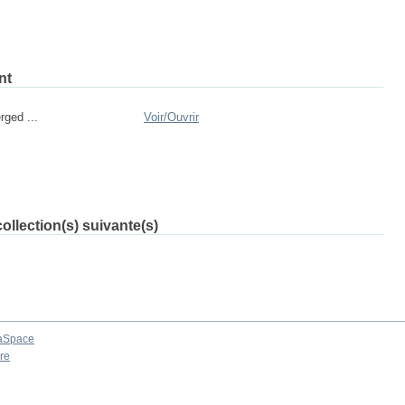
nt
rged ...
Voir/
Ouvrir
ollection(s) suivante(s)
aSpace
re