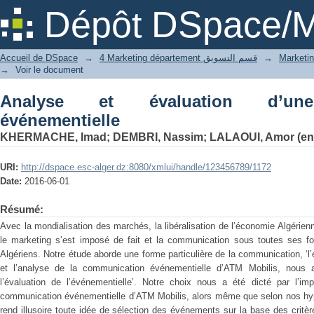
Analyse et évaluation d’une communic
Dépôt DSpace/M
Accueil de DSpace
→
4 Marketing département قسم التسويق
→
→
Voir le document
Analyse et évaluation d’une
événementielle
KHERMACHE, Imad
;
DEMBRI, Nassim
;
LALAOUI, Amor (en
URI:
http://dspace.esc-alger.dz:8080/xmlui/handle/123456789/1172
Date:
2016-06-01
Résumé:
Avec la mondialisation des marchés, la libéralisation de l’économie Algérienne
le marketing s’est imposé de fait et la communication sous toutes ses for
Algériens. Notre étude aborde une forme particulière de la communication, ‘l
et l’analyse de la communication événementielle d’ATM Mobilis, nous a
l’évaluation de l’événementielle’. Notre choix nous a été dicté par l’i
communication événementielle d’ATM Mobilis, alors même que selon nos hypo
rend illusoire toute idée de sélection des événements sur la base des critères