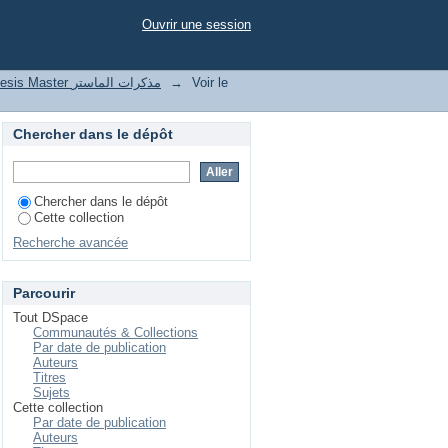
nnels dans une banque
Ouvrir une session
Thesis Master مذكرات الماستر
→
Voir le
Chercher dans le dépôt
Chercher dans le dépôt
Cette collection
Recherche avancée
Parcourir
Tout DSpace
Communautés & Collections
Par date de publication
Auteurs
Titres
Sujets
Cette collection
Par date de publication
Auteurs