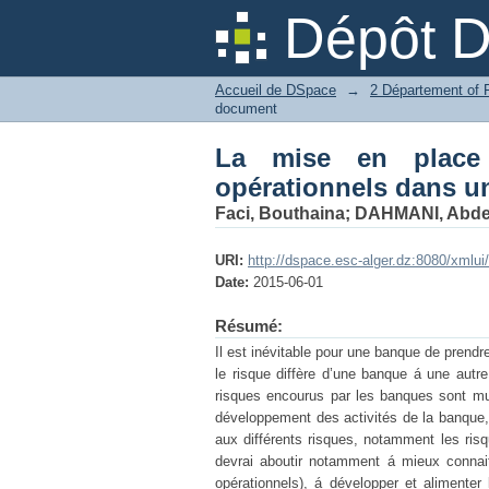
La mise en place d’u
Dépôt 
publique.
Accueil de DSpace
→
document
La mise en place 
opérationnels dans u
Faci, Bouthaina
;
DAHMANI, Abdel
URI:
http://dspace.esc-alger.dz:8080/xmlu
Date:
2015-06-01
Résumé:
Il est inévitable pour une banque de prendr
le risque diffère d’une banque á une autr
risques encourus par les banques sont mu
développement des activités de la banque, 
aux différents risques, notamment les risq
devrai aboutir notamment á mieux connaitr
opérationnels), á développer et alimenter