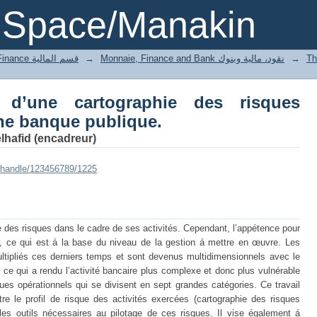
ne cartographie des risques opératio
DSpace/Manakin
2 Département of Finance قسم المالية
→
Monnaie, Finance and Bank نقود، مالية وبنوك
→
d’une cartographie des risques
ne banque publique.
hafid (encadreur)
i/handle/123456789/1225
e des risques dans le cadre de ses activités. Cependant, l’appétence pour
e, ce qui est á la base du niveau de la gestion á mettre en œuvre. Les
ltipliés ces derniers temps et sont devenus multidimensionnels avec le
ce qui a rendu l’activité bancaire plus complexe et donc plus vulnérable
ues opérationnels qui se divisent en sept grandes catégories. Ce travail
e le profil de risque des activités exercées (cartographie des risques
 les outils nécessaires au pilotage de ces risques. Il vise également á