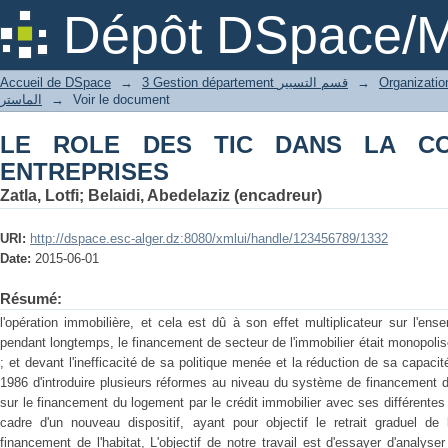
LE ROLE DES TIC DANS LA COMPÉTI
Dépôt DSpace/M
Accueil de DSpace
→
3 Gestion département قسم التسيير
→
الماستر
→
Voir le document
LE ROLE DES TIC DANS LA COM
ENTREPRISES
Zatla, Lotfi
;
Belaidi, Abedelaziz (encadreur)
URI:
http://dspace.esc-alger.dz:8080/xmlui/handle/123456789/1332
Date:
2015-06-01
Résumé:
l'opération immobilière, et cela est dû à son effet multiplicateur sur l'en
pendant longtemps, le financement de secteur de l'immobilier était monopolisé 
; et devant l'inefficacité de sa politique menée et la réduction de sa capacit
1986 d'introduire plusieurs réformes au niveau du système de financement 
sur le financement du logement par le crédit immobilier avec ses différentes
cadre d'un nouveau dispositif, ayant pour objectif le retrait graduel d
financement de l'habitat, L'objectif de notre travail est d'essayer d'analys