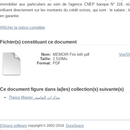
immobilier aux particuliers au sein de l'agence CNEP banque N° 118, où
influent directement sur les montants du crédit octrois, qui sont : le salaire ; l
en garantie.
Afficher la notice complète
Fichier(s) constituant ce document
Nom:
MEMOIR Fini lotfi.pdf
Voir/
Ou
Taille:
2.510Mo
Format:
PDF
Ce document figure dans la(les) collection(s) suivante(s)
Thesis Master مذكرات الماستر
DSpace software
copyright © 2002-2016
DuraSpace