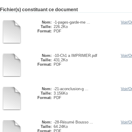
Fichier(s) constituant ce document
Nom:
-1-pages-garde-me ...
Voir/
Ou
Taille:
226.2Ko
Format:
PDF
Nom:
-10-Ch1 a IMPRIMER.pdf
Voir/
Ou
Taille:
431.2Ko
Format:
PDF
Nom:
-21-aconclusion-g ...
Voir/
Ou
Taille:
3.156Ko
Format:
PDF
Nom:
-28-Résumé Bousso ...
Voir/
Ou
Taille:
64.24Ko
Format:
PDF