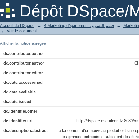
Elaboration de plan marketing opér
Dépôt DSpace/M
produit
Accueil de DSpace
→
4 Marketing département قسم التسويق
→
→
Voir le document
Afficher la notice abrégée
dc.contributor.author
dc.contributor.author
CH
dc.contributor.editor
dc.date.accessioned
dc.date.available
dc.date.issued
dc.identifier.other
dc.identifier.uri
http://dspace.esc-alger.dz:8080/x
dc.description.abstract
Le lancement d’un nouveau produit est une op
les grandes entreprises subissent des éche