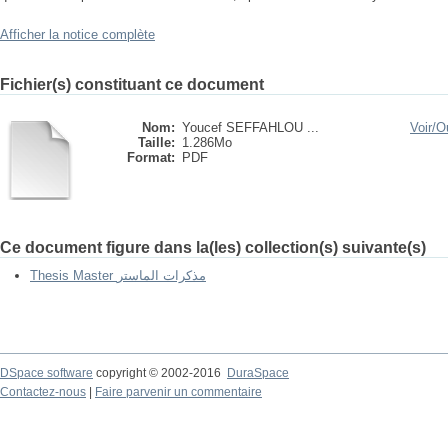
Afficher la notice complète
Fichier(s) constituant ce document
Nom:
Youcef SEFFAHLOU ...
Voir/
Ou
Taille:
1.286Mo
Format:
PDF
Ce document figure dans la(les) collection(s) suivante(s)
Thesis Master مذكرات الماستر
DSpace software
copyright © 2002-2016
DuraSpace
Contactez-nous
|
Faire parvenir un commentaire