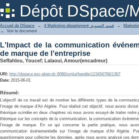
L'Impact de la communication évé
Dépôt DSpace/M
l'entreprise
Accueil de DSpace
→
4 Marketing département قسم التسويق
→
→
Voir le document
L'Impact de la communication événeme
de marque de l'entreprise
Seffahlou, Youcef
;
Lalaoui, Amour(encadreur)
URI:
http://dspace.esc-alger.dz:8080/xmlui/handle/123456789/1367
Date:
2015-06-01
Résumé:
L’objectif de ce travail est de montrer les différents types de la communi
l’image de marque d’Air Algérie. Pour réalisé cet objectif, nous avons divisé 
théorique scindée en deux chapitres où nous avons essayé de traiter notre 
théorique sur les concepts de la communication, la communication événementie
l’image de marque. En se qui concerne la partie pratique, nous avon
communication événementielle sur l’image de marque d’Air Algérie. Pou
questionnaire pour collecter les données, après nous avons analysé ces donn