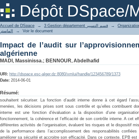
Impact de l’audit sur l’approvisionneme
Dépôt DSpace/M
Accueil de DSpace
→
3 Gestion département قسم التسيير
→
الماستر
→
Voir le document
Impact de l’audit sur l’approvisionne
algérienne
MADI, Massinissa.
;
BENNOUR, Abdelhafid
URI:
http://dspace.esc-alger.dz:8080/xmlui/handle/123456789/1373
Date:
2014-06-01
Résumé:
souhaitent sécuriser. La fonction d’audit interne donne à cet égard l’ass
menées, les décisions prises sont sous contrôle et qu’elles contribuent donc
interne est une fonction d’évaluation a la disposition d’une organisati
fonctionnement, la cohérence et l’efficacité de son contrôle interne. A cet ef
différentes activités de l’organisation, évaluent les risques et le dispositif m
de la performance dans l’accomplissement des responsabilités confiées
améliorer sa sécurité et accroitre son efficacité. Dans ce contexte, EPB est 